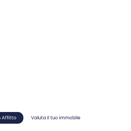
NUOVO METODO
AMBIARE CAS
Innovativo, efficiente, sicuro !
n Affitto
Valuta il tuo immobile