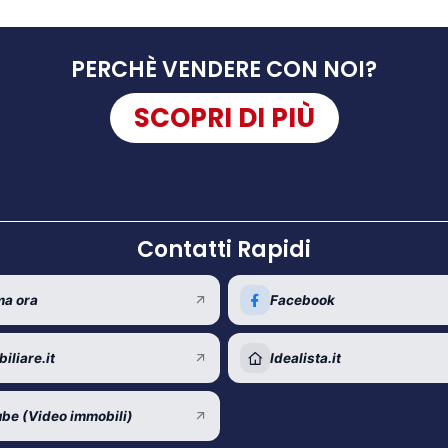
PERCHÈ VENDERE CON NOI?
SCOPRI DI PIÙ
Contatti Rapidi
a ora
Facebook
iliare.it
Idealista.it
be (Video immobili)