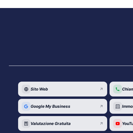
Sito Web
Chiam
Google My Business
Immob
Valutazione Gratuita
YouTu