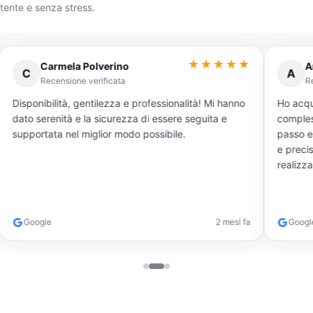
etente e senza stress.
★★★★★
Carmela Polverino
A
C
A
Recensione verificata
R
Disponibilità, gentilezza e professionalità! Mi hanno
Ho acqu
dato serenità e la sicurezza di essere seguita e
comples
supportata nel miglior modo possibile.
passo e si è
e precis
realizza
Google
2 mesi fa
Googl