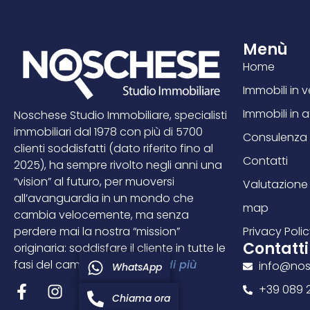
Menù
Home
Immobili in 
Immobili in a
Noschese Studio Immobiliare, specialisti
immobiliari dal 1978 con più di 5700
Consulenza 
clienti soddisfatti (dato riferito fino al
Contatti
2025), ha sempre rivolto negli anni una
“vision” al futuro, per muoversi
Valutazione 
all’avanguardia in un mondo che
map
cambia velocemente, ma senza
perdere mai la nostra “mission”
Privacy Poli
Contatti
originaria: soddisfare il cliente in tutte le
fasi del cambio casa…
leggi di più
info@nos
WhatsApp
+39 089 
Chiama ora