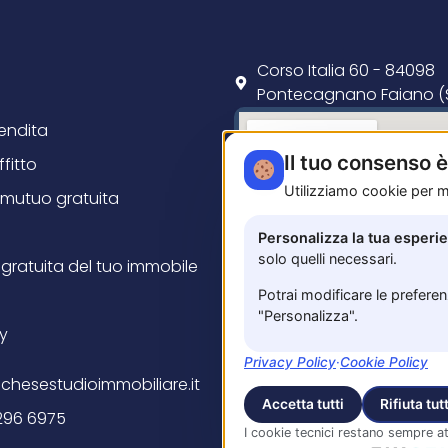
Corso Italia 60 - 84098
Pontecagnano Faiano (
vendita
Il tuo consenso 
ffitto
Utilizziamo cookie per mi
mutuo gratuita
Personalizza la tua esperi
solo quelli necessari.
gratuita del tuo immobile
Potrai modificare le prefere
"Personalizza".
cy
Privacy Policy
·
Cookie Policy
chesestudioimmobiliare.it
Accetta tutti
Rifiuta tutt
296 6975
I cookie tecnici restano sempre at