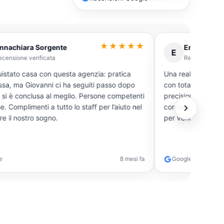
★★★★★
nnachiara Sorgente
Emi Maio
E
ecensione verificata
Recensione ve
istato casa con questa agenzia: pratica
Una realtà professio
sa, ma Giovanni ci ha seguiti passo dopo
con totale fiducia
 conclusa al meglio. Persone competenti
precisione tecnica nel 
e. Complimenti a tutto lo staff per l’aiuto nel
cordiale e super d
re il nostro sogno.
per venditori e acq
e
8 mesi fa
Google