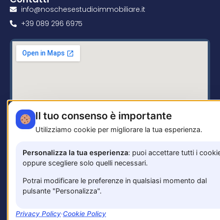
info@noschesestudioimmobiliare.it
+39 089 296 6975
Il tuo consenso è importante
Utilizziamo cookie per migliorare la tua esperienza.
Personalizza la tua esperienza
: puoi accettare tutti i cooki
oppure scegliere solo quelli necessari.
Corso Italia 60 - 84098 Pontecagnano Faiano
(Salerno)
Potrai modificare le preferenze in qualsiasi momento dal
pulsante "Personalizza".
Privacy Policy
·
Cookie Policy