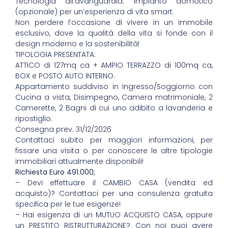
Tecnologia all’avanguardia: impianto domotico
(opzionale) per un’esperienza di vita smart.
Non perdere l’occasione di vivere in un immobile
esclusivo, dove la qualità della vita si fonde con il
design moderno e la sostenibilità!
TIPOLOGIA PRESENTATA:
ATTICO di 127mq ca + AMPIO TERRAZZO di 100mq ca,
BOX e POSTO AUTO INTERNO.
Appartamento suddiviso in Ingresso/Soggiorno con
Cucina a vista, Disimpegno, Camera matrimoniale, 2
Camerette, 2 Bagni di cui uno adibito a lavanderia e
ripostiglio.
Consegna prev. 31/12/2026
Contattaci subito per maggiori informazioni, per
fissare una visita o per conoscere le altre tipologie
immobiliari attualmente disponibili!
Richiesta Euro 491.000;
– Devi effettuare il CAMBIO CASA (vendita ed
acquisto)? Contattaci per una consulenza gratuita
specifica per le tue esigenze!
– Hai esigenza di un MUTUO ACQUISTO CASA, oppure
un PRESTITO RISTRUTTURAZIONE? Con noi puoi avere