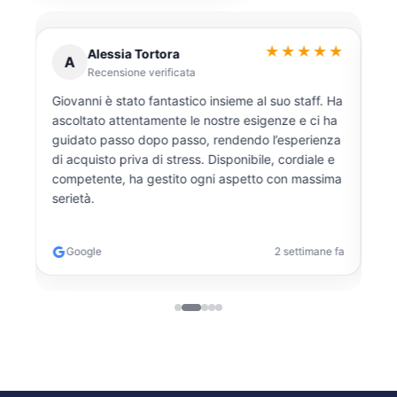
★★
★★★★★
Alessia Tortora
A
Recensione verificata
Giovanni è stato fantastico insieme al suo staff. Ha
Dis
ascoltato attentamente le nostre esigenze e ci ha
han
guidato passo dopo passo, rendendo l’esperienza
seg
lla
di acquisto priva di stress. Disponibile, cordiale e
s.
competente, ha gestito ogni aspetto con massima
serietà.
e fa
Google
2 settimane fa