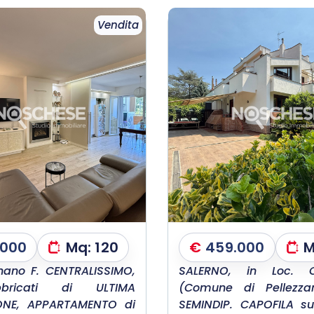
Vendita
.000
Mq:
120
€
459.000
M
ano F. CENTRALISSIMO,
SALERNO, in Loc. C
bricati di ULTIMA
(Comune di Pellezzan
ONE, APPARTAMENTO di
SEMINDIP. CAPOFILA su 