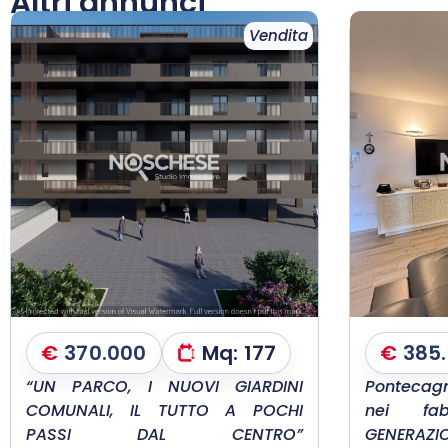
Altri annunci
Vendita
€
370.000
Mq:
177
€
385
“UN PARCO, I NUOVI GIARDINI
Pontecagn
COMUNALI, IL TUTTO A POCHI
nei fab
PASSI DAL CENTRO”
GENERAZI