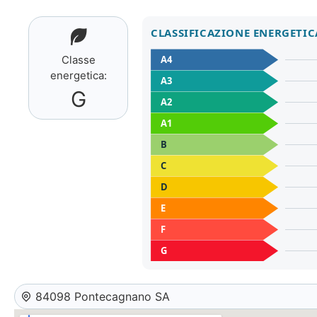
CLASSIFICAZIONE ENERGETIC
A4
Classe
energetica:
A3
G
A2
A1
B
C
D
E
F
G
84098 Pontecagnano SA