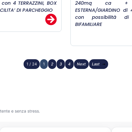
con 4 TERRAZZINI, BOX
240mq ca + 
CILITA’ DI PARCHEGGIO
ESTERNA/GIARDINO di
con possibilità di
BIFAMILIARE
1 / 24
1
2
3
4
Next
Last
etente e senza stress.