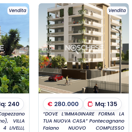
Vendita
Vendita
q:
240
€
280.000
Mq:
135
apezzano
“DOVE L’IMMAGINARE FORMA LA
o), VILLA
TUA NUOVA CASA” Pontecagnano
4 LIVELLI,
Faiano NUOVO COMPLESSO