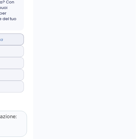
sa? Con
puoi
 per
 del tuo
ta
azione: