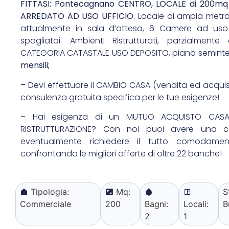
FITTASI: Pontecagnano CENTRO, LOCALE di 200m
ARREDATO AD USO UFFICIO.
Locale di ampia metrat
attualmente in sala d’attesa, 6 Camere ad uso
spogliatoi. Ambienti Ristrutturati, parzialmente 
CATEGORIA CATASTALE USO DEPOSITO, piano seminte
mensili;
– Devi effettuare il CAMBIO CASA (vendita ed acqui
consulenza gratuita specifica per le tue esigenze!
– Hai esigenza di un MUTUO ACQUISTO CASA
RISTRUTTURAZIONE? Con noi puoi avere una c
eventualmente richiedere il tutto comodament
confrontando le migliori offerte di oltre 22 banche!
Tipologia:
Mq:
S
Commerciale
200
Bagni:
Locali:
B
2
1