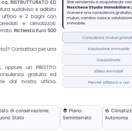
q ca, RISTRUTTURATO ED
Stai vendendo o acquistando ca
Noschese Studio Immobiliare
ura suddiviso e adibito
ricevere una consulenza gratuita
 ufficio e 2 bagni con
mutuo, cambio casa e valutazione
arredati e climatizzati.
immobile.
rrato.
Richiesta Euro 500
Consulenza mutuo gratui
sto)? Contattaci per una
Valutazione immobile
ValutaGratis
, oppure un PRESTITO
Video immobili
onsulenza gratuita ed
e dal nostro ufficio,
Perché affidarsi a noi
tato di conservazione:
Piano:
Climatizz
uono Stato
Seminterrato
Autonoma