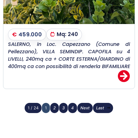
€
459.000
Mq:
240
SALERNO, in Loc. Capezzano (Comune di
Pellezzano), VILLA SEMINDIP. CAPOFILA su 4
LIVELLI, 240mq ca + CORTE ESTERNA/GIARDINO di
400mq ca con possibilità di renderla BIFAMILIARE
1 / 24
1
2
3
4
Next
Last