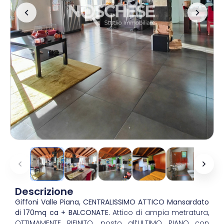
Descrizione
Giffoni Valle Piana, CENTRALISSIMO ATTICO Mansardato
di 170mq ca + BALCONATE.
Attico di ampia metratura,
OTTIMAMENTE RIFINITO, posto all’ULTIMO PIANO con