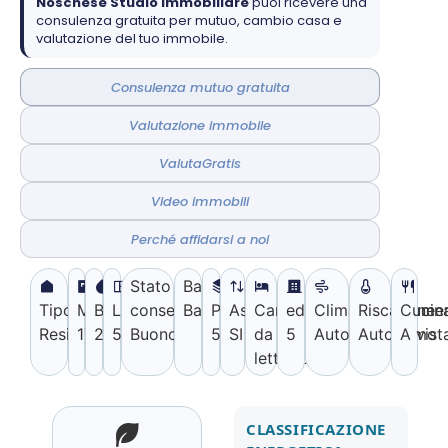
Noschese Studio Immobiliare
puoi ricevere una
consulenza gratuita per mutuo, cambio casa e
valutazione del tuo immobile.
Consulenza mutuo gratuita
Valutazione immobile
ValutaGratis
Video immobili
Perché affidarsi a noi
Stato di
Balconi:
Piani
Tipologia:
Mq:
Bagni:
Locali:
conservazione:
Balconate
Piano:
Ascensore:
Camere
edificio:
Climatizzazione:
Riscaldamen
Cucina
Residenziale
170
2
5
Buono Stato
5
SI
da
5
Autonoma
Autonomo
A vist
letto:
2
CLASSIFICAZIONE