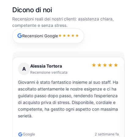
Dicono di noi
Recensioni reali dei nostri clienti: assistenza chiara,
competente e senza stress.
Recensioni Google
★★★★★
★★
★★★★★
Alessia Tortora
A
Recensione verificata
Giovanni è stato fantastico insieme al suo staff. Ha
Dis
ascoltato attentamente le nostre esigenze e ci ha
han
guidato passo dopo passo, rendendo l’esperienza
seg
lla
di acquisto priva di stress. Disponibile, cordiale e
s.
competente, ha gestito ogni aspetto con massima
serietà.
e fa
Google
2 settimane fa