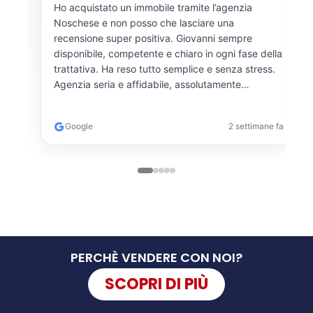
Giovanni è stato fantastico insieme al suo staff. Ha
Dis
ascoltato attentamente le nostre esigenze e ci ha
han
guidato passo dopo passo, rendendo l’esperienza
seg
lla
di acquisto priva di stress. Disponibile, cordiale e
s.
competente, ha gestito ogni aspetto con massima
serietà.
e fa
Google
2 settimane fa
PERCHÈ VENDERE CON NOI?
SCOPRI DI PIÙ