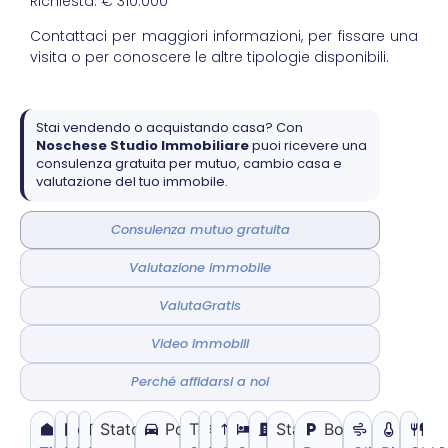
Richiesta: € 310.000
Contattaci per maggiori informazioni, per fissare una
visita o per conoscere le altre tipologie disponibili.
Stai vendendo o acquistando casa? Con
Noschese Studio Immobiliare
puoi ricevere una
consulenza gratuita per mutuo, cambio casa e
valutazione del tuo immobile.
Consulenza mutuo gratuita
Valutazione immobile
ValutaGratis
Video immobili
Perché affidarsi a noi
Stato di
Posto
Terrazzo:
Piani
Stato
Box: