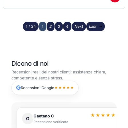
1 / 24
1
2
3
4
Next
Last
Dicono di noi
Recensioni reali dei nostri clienti: assistenza chiara,
competente e senza stress.
Recensioni Google
★★★★★
★★
★★★★★
Alessia Tortora
A
Recensione verificata