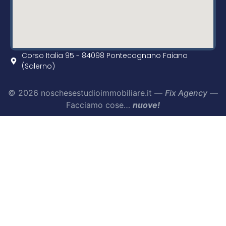
Corso Italia 95 - 84098 Pontecagnano Faiano
(Salerno)
© 2026 noschesestudioimmobiliare.it —
Fix Agency
—
Facciamo cose…
nuove!