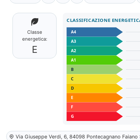
CLASSIFICAZIONE ENERGETIC
A4
Classe
energetica:
A3
E
A2
A1
B
C
D
E
F
G
Via Giuseppe Verdi, 6, 84098 Pontecagnano Faiano