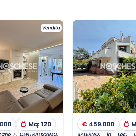
Vendita
.000
Mq:
120
€
459.000
M
ano F. CENTRALISSIMO,
SALERNO, in Loc. C