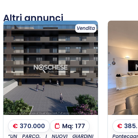
Altri annunci
Vendita
€
370.000
Mq:
177
€
385
“UN PARCO, I NUOVI GIARDINI
Pontecagn