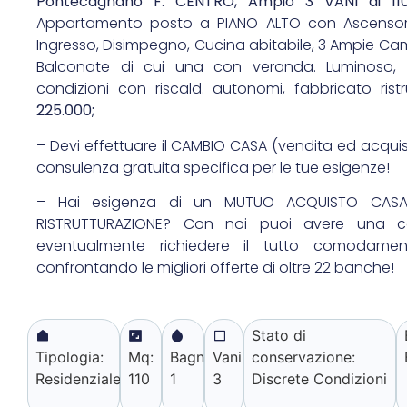
Pontecagnano F. CENTRO, Ampio 3 VANI di 1
Appartamento posto a PIANO ALTO con Ascensor
Ingresso, Disimpegno, Cucina abitabile, 3 Ampie Cam
Balconate di cui una con veranda. Luminoso, v
condizioni con riscald. autonomi, fabbricato rist
225.000;
– Devi effettuare il CAMBIO CASA (vendita ed acqui
consulenza gratuita specifica per le tue esigenze!
– Hai esigenza di un MUTUO ACQUISTO CASA
RISTRUTTURAZIONE? Con noi puoi avere una c
eventualmente richiedere il tutto comodament
confrontando le migliori offerte di oltre 22 banche!
Stato di
Tipologia:
Mq:
Bagni:
Vani:
conservazione:
Residenziale
110
1
3
Discrete Condizioni