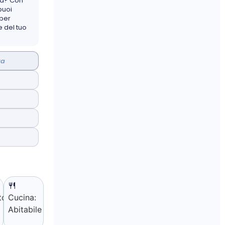
sa? Con
puoi
 per
 del tuo
ta
to:
Cucina:
Abitabile