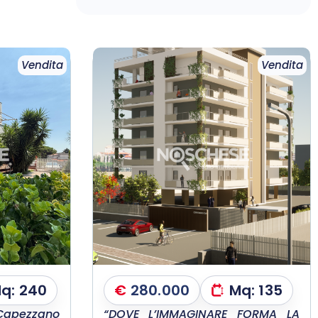
Vendita
Vendita
q:
240
€
280.000
Mq:
135
apezzano
“DOVE L’IMMAGINARE FORMA LA