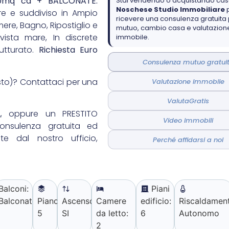
10mq ca + BALCONATE.
Stai vendendo o acquistando ca
Noschese Studio Immobiliare
e e suddiviso in Ampio
ricevere una consulenza gratuita
ere, Bagno, Ripostiglio e
mutuo, cambio casa e valutazione
ista mare, In discrete
immobile.
rutturato.
Richiesta Euro
Consulenza mutuo gratui
sto)? Contattaci per una
Valutazione immobile
ValutaGratis
, oppure un PRESTITO
Video immobili
onsulenza gratuita ed
e dal nostro ufficio,
Perché affidarsi a noi
Balconi:
Piani
Balconate
Piano:
Ascensore:
Camere
edificio:
Riscaldamen
5
SI
da letto:
6
Autonomo
2