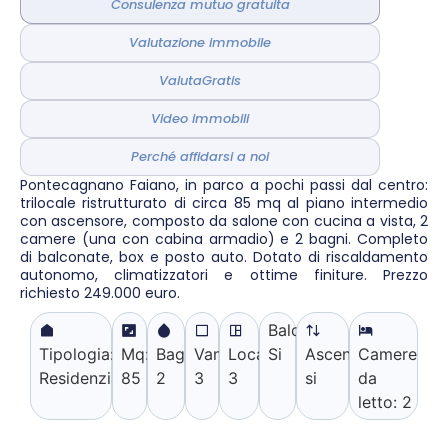
Consulenza mutuo gratuita
Valutazione immobile
ValutaGratis
Video immobili
Perché affidarsi a noi
Pontecagnano Faiano, in parco a pochi passi dal centro:
trilocale ristrutturato di circa 85 mq al piano intermedio
con ascensore, composto da salone con cucina a vista, 2
camere (una con cabina armadio) e 2 bagni. Completo
di balconate, box e posto auto. Dotato di riscaldamento
autonomo, climatizzatori e ottime finiture. Prezzo
richiesto 249.000 euro.
Balconi:
Tipologia:
Mq:
Bagni:
Vani:
Locali:
Si
Ascensore:
Camere
Residenziale
85
2
3
3
si
da
letto:
2