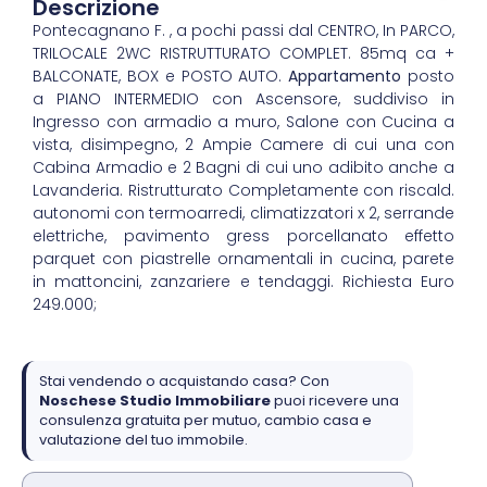
Descrizione
Pontecagnano F. , a pochi passi dal CENTRO, In PARCO,
TRILOCALE 2WC RISTRUTTURATO COMPLET. 85mq ca +
BALCONATE, BOX e POSTO AUTO.
Appartamento
posto
a PIANO INTERMEDIO con Ascensore, suddiviso in
Ingresso con armadio a muro, Salone con Cucina a
vista, disimpegno, 2 Ampie Camere di cui una con
Cabina Armadio e 2 Bagni di cui uno adibito anche a
Lavanderia. Ristrutturato Completamente con riscald.
autonomi con termoarredi, climatizzatori x 2, serrande
elettriche, pavimento gress porcellanato effetto
parquet con piastrelle ornamentali in cucina, parete
in mattoncini, zanzariere e tendaggi. Richiesta Euro
249.000;
Stai vendendo o acquistando casa? Con
Noschese Studio Immobiliare
puoi ricevere una
consulenza gratuita per mutuo, cambio casa e
valutazione del tuo immobile.